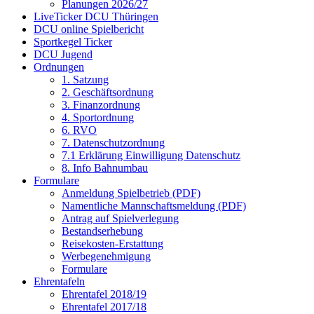
Planungen 2026/27
LiveTicker DCU Thüringen
DCU online Spielbericht
Sportkegel Ticker
DCU Jugend
Ordnungen
1. Satzung
2. Geschäftsordnung
3. Finanzordnung
4. Sportordnung
6. RVO
7. Datenschutzordnung
7.1 Erklärung Einwilligung Datenschutz
8. Info Bahnumbau
Formulare
Anmeldung Spielbetrieb (PDF)
Namentliche Mannschaftsmeldung (PDF)
Antrag auf Spielverlegung
Bestandserhebung
Reisekosten-Erstattung
Werbegenehmigung
Formulare
Ehrentafeln
Ehrentafel 2018/19
Ehrentafel 2017/18