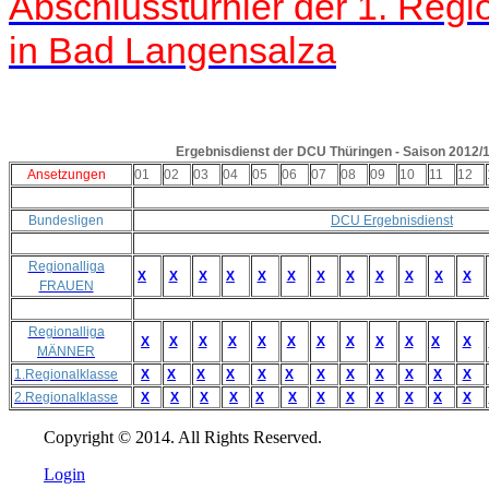
Abschlussturnier der 1. Reg
in Bad Langensalza
Ergebnisdienst der DCU Thüringen - Saison 2012/
Ansetzungen
01
02
03
04
05
06
07
08
09
10
11
12
Bundesligen
DCU Ergebnisdienst
Regionalliga
X
X
X
X
X
X
X
X
X
X
X
X
FRAUEN
Regionalliga
X
X
X
X
X
X
X
X
X
X
X
X
MÄNNER
1.Regionalklasse
X
X
X
X
X
X
X
X
X
X
X
X
2.Regionalklasse
X
X
X
X
X
X
X
X
X
X
X
X
Copyright © 2014. All Rights Reserved.
Login